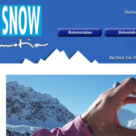
Starts
Reisetermine
Reiseziele