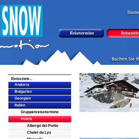
Starts
Reisetermine
Reiseziele
Reiseziele
...
Andorra
Bulgarien
Georgien
Italien
Gruppenreisetermine
Hotels
Albergo del Ponte
Chalet du Lys