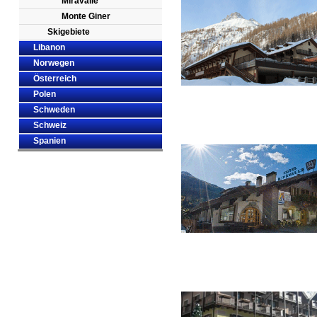
Miravalle
Monte Giner
Skigebiete
Libanon
Norwegen
Österreich
Polen
Schweden
Schweiz
Spanien