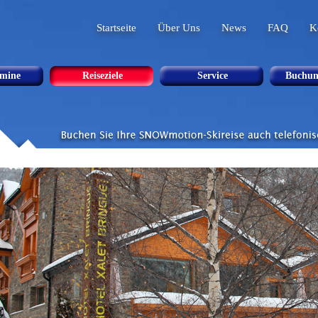
Startseite
Über Uns
News
FAQ
K
rmine
Reiseziele
Service
Buchun