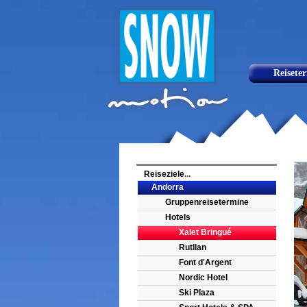
Reisete
Reiseziele
...
Andorra
Gruppenreisetermine
Hotels
Xalet Bringué
Rutllan
Font d'Argent
Nordic Hotel
Ski Plaza