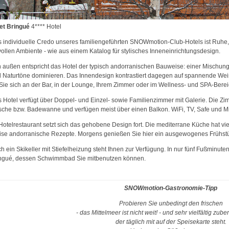
et Bringué
4**** Hotel
 individuelle Credo unseres familiengeführten SNOWmotion-Club-Hotels ist Ruhe
lvollen Ambiente - wie aus einem Katalog für stylisches Inneneinrichtungsdesign.
 außen entspricht das Hotel der typisch andorranischen Bauweise: einer Mischung
 Naturtöne dominieren. Das Innendesign kontrastiert dagegen auf spannende Wei
Sie sich an der Bar, in der Lounge, Ihrem Zimmer oder im Wellness- und SPA-Berei
 Hotel verfügt über Doppel- und Einzel- sowie Familienzimmer mit Galerie. Die Z
che bzw. Badewanne und verfügen meist über einen Balkon. WiFi, TV, Safe und Min
Hotelrestaurant setzt sich das gehobene Design fort. Die mediterrane Küche hat vie
se andorranische Rezepte. Morgens genießen Sie hier ein ausgewogenes Frühstü
h ein Skikeller mit Stiefelheizung steht Ihnen zur Verfügung. In nur fünf Fußminut
ngué, dessen Schwimmbad Sie mitbenutzen können.
SNOWmotion-Gastronomie-Tipp
Probieren Sie unbedingt den frischen
- das Mittelmeer ist nicht weit! - und sehr vielfältig zube
der täglich mit auf der Speisekarte steht.