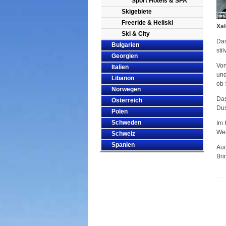
Sport Hotels & SPA
Skigebiete
Freeride & Heliski
Xal
Ski & City
Das
Bulgarien
sti
Georgien
Von
Italien
und
Libanon
ob 
Norwegen
Das
Österreich
Dus
Polen
Schweden
Im 
Wei
Schweiz
Spanien
Auc
Bri