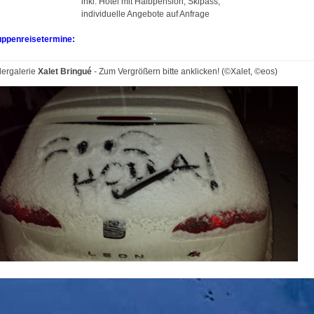
kl. Hotel mit Halbpension, Skipass;
ndividuelle Angebote auf Anfrage
uppenreisetermine:
dergalerie
Xalet Bringué
- Zum Vergrößern bitte anklicken! (©Xalet, ©eos)