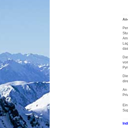
An-
Per
Stu
Am 
Lag
das
Das
vom
Pyr
Die
dir
An 
Pri
Ein
Sup
Ind