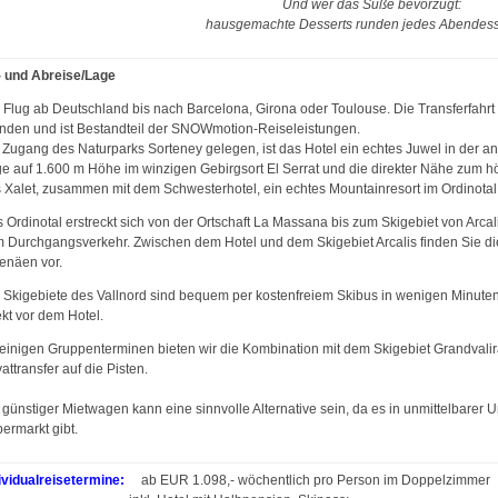
Und wer das Süße bevorzugt:
hausgemachte Desserts runden jedes Abendess
 und Abreise/Lage
 Flug ab Deutschland bis nach Barcelona, Girona oder Toulouse. Die Transferfahrt
nden und ist Bestandteil der SNOWmotion-Reiseleistungen.
Zugang des Naturparks Sorteney gelegen, ist das Hotel ein echtes Juwel in der and
e auf 1.600 m Höhe im winzigen Gebirgsort El Serrat und die direkter Nähe zum h
 Xalet, zusammen mit dem Schwesterhotel, ein echtes Mountainresort im Ordinotal
 Ordinotal erstreckt sich von der Ortschaft La Massana bis zum Skigebiet von Arcalis
 Durchgangsverkehr. Zwischen dem Hotel und dem Skigebiet Arcalis finden Sie di
enäen vor.
 Skigebiete des Vallnord sind bequem per kostenfreiem Skibus in wenigen Minuten e
ekt vor dem Hotel.
einigen Gruppenterminen bieten wir die Kombination mit dem Skigebiet Grandvalira
vattransfer auf die Pisten.
 günstiger Mietwagen kann eine sinnvolle Alternative sein, da es in unmittelbarer
ermarkt gibt.
ividualreisetermine:
ab EUR 1.098,- wöchentlich pro Person im Doppelzimmer