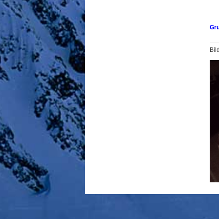
in
i
Gr
Bil